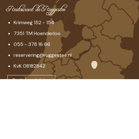
Restaurant de Ruggestee
Krimweg 152 - 154
7351 TM Hoenderloo
055 - 378 16 66
reservering@ruggestee.nl
KvK 08182842
Routebeschrijving
Openingstijden
Woensdag t/m zondag
Vanaf 12 uur